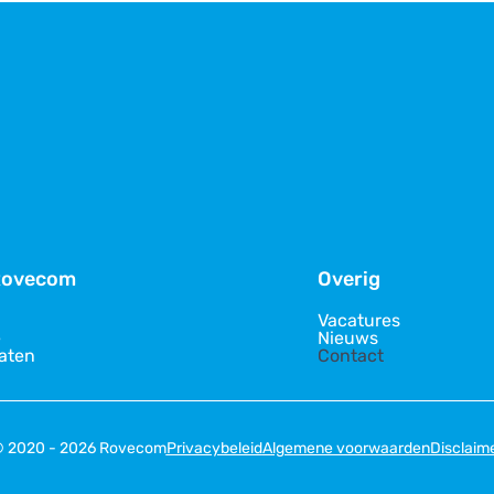
Rovecom
Overig
Vacatures
e
Nieuws
caten
Contact
 2020 - 2026 Rovecom
Privacybeleid
Algemene voorwaarden
Disclaim