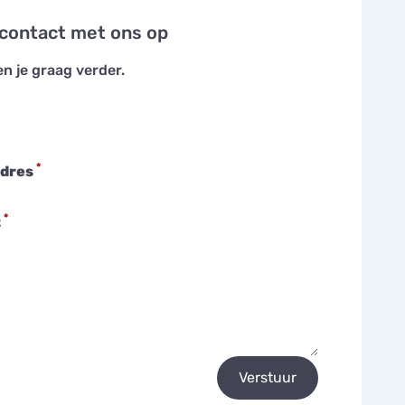
contact met ons op
en je graag verder.
*
adres
*
t
Verstuur