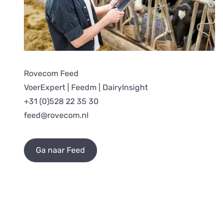
Rovecom Feed
VoerExpert | Feedm | DairyInsight
+31 (0)528 22 35 30
feed@rovecom.nl
Ga naar Feed