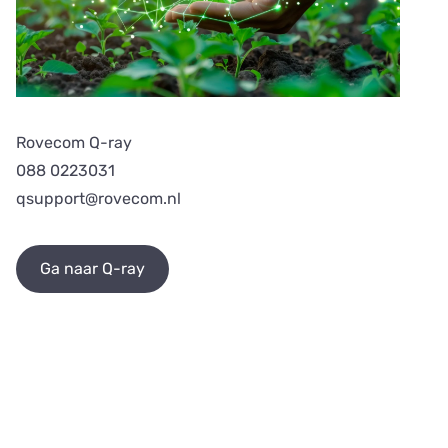
Rovecom Q-ray
088 0223031
qsupport@rovecom.nl
Ga naar Q-ray