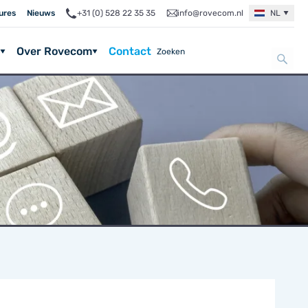
ures
Nieuws
+31 (0) 528 22 35 35
info@rovecom.nl
NL
Over Rovecom
Contact