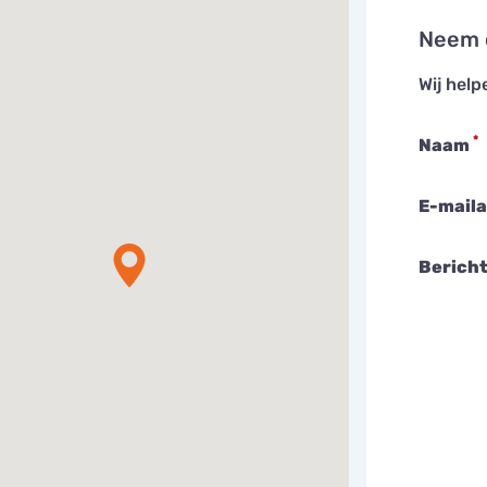
Neem 
Wij help
*
Naam
E-mail
Berich