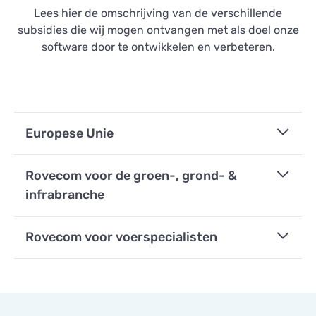
Lees hier de omschrijving van de verschillende
subsidies die wij mogen ontvangen met als doel onze
software door te ontwikkelen en verbeteren.
Europese Unie
Al meer dan vijfentwintig jaar ontwikkelen wij
Rovecom voor de groen-, grond- &
innovatieve software, software die stimuleert om
infrabranche
de nieuwste kennis toe te passen. Dit wordt extra
onderstreept door de toekenning van drie
Ontvangt subsidie voor de volgende
Rovecom voor voerspecialisten
regionale subsidies, uitsluitend bedoeld voor
activiteit(en):
bedrijven die zich bezighouden met
Wereldwijd maken voerspecialisten gebruik van
innovatieprojecten.
Het doel van het project is om een nieuw
de door Rovecom ontwikkelde
softwareplatform te creëren voor de groen-,
rantsoenberekeningssoftware voor het