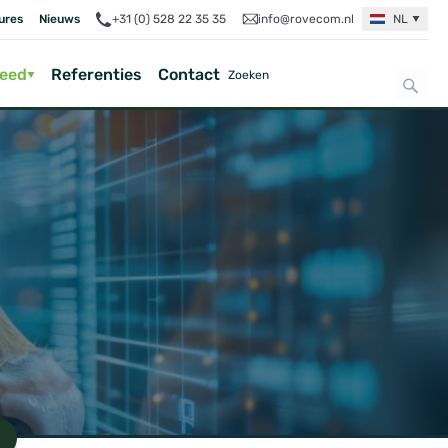
ures
Nieuws
+31 (0) 528 22 35 35
info@rovecom.nl
NL
Feed
Referenties
Contact