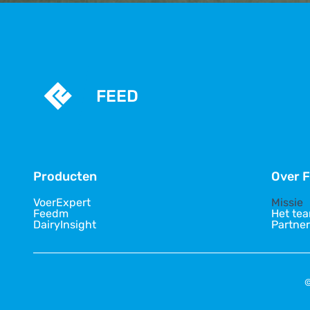
FEED
Producten
Over 
VoerExpert
Missie
Feedm
Het te
DairyInsight
Partner
©