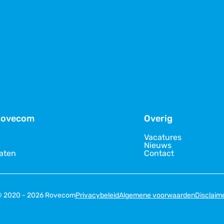
Rovecom
Overig
Vacatures
e
Nieuws
caten
Contact
 2020 - 2026 Rovecom
Privacybeleid
Algemene voorwaarden
Disclaim