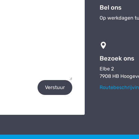
Bel ons
Op werkdagen tu
Bezoek ons
Elbe 2
7908 HB Hoogev
Verstuur
Routebeschrijvi