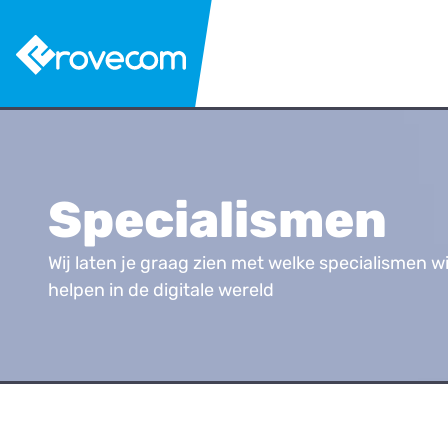
Specialismen
Wij laten je graag zien met welke specialismen 
helpen in de digitale wereld