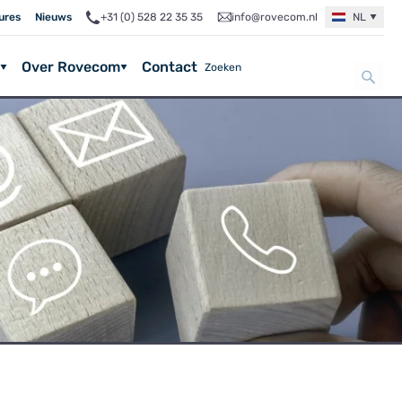
ures
Nieuws
+31 (0) 528 22 35 35
info@rovecom.nl
NL
Over Rovecom
Contact