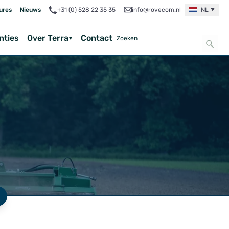
ures
Nieuws
+31 (0) 528 22 35 35
info@rovecom.nl
NL
nties
Over Terra
Contact