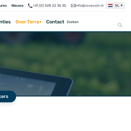
ures
Nieuws
+31 (0) 528 22 35 35
info@rovecom.nl
NL
nties
Over Terra
Contact
kers