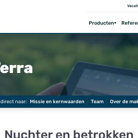
Vacat
Producten
Refere
erra
direct naar:
Missie en kernwaarden
Team
Over de ma
Nuchter en betrokken