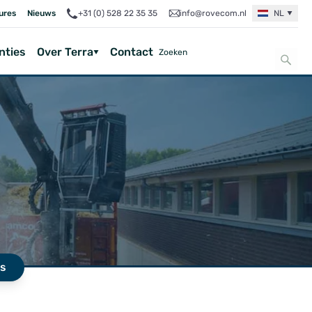
ures
Nieuws
+31 (0) 528 22 35 35
info@rovecom.nl
NL
nties
Over Terra
Contact
es