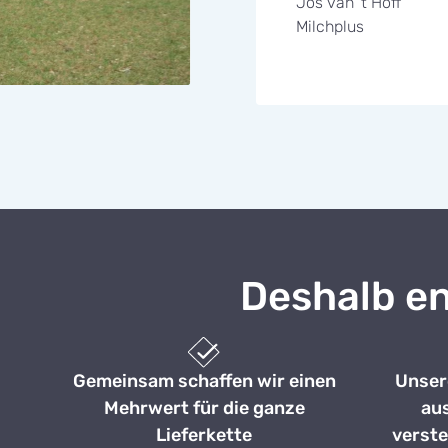
Jos van 't Hoff
Milchplus
Deshalb en
Gemeinsam schaffen wir einen
Unser
Mehrwert für die ganze
au
Lieferkette
verste