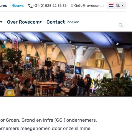
ures
Nieuws
+31 (0) 528 22 35 35
info@rovecom.nl
NL
Over Rovecom
Contact
oor Groen, Grond en Infra (GGI) ondernemers,
dernemers meegenomen door onze slimme