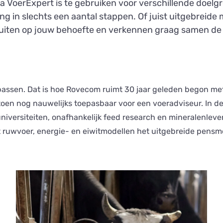
VoerExpert is te gebruiken voor verschillende doelgr
g in slechts een aantal stappen. Of juist uitgebreide
nsluiten op jouw behoefte en verkennen graag samen d
passen. Dat is hoe Rovecom ruimt 30 jaar geleden begon me
oen nog nauwelijks toepasbaar voor een voeradviseur. In de
versiteiten, onafhankelijk feed research en mineralenlever
 ruwvoer, energie- en eiwitmodellen het uitgebreide pensm