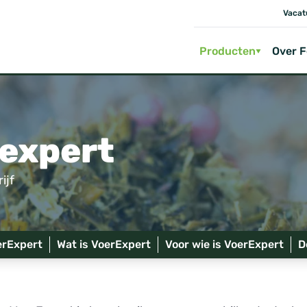
Vacat
Producten
Over 
rexpert
ijf
erExpert
Wat is VoerExpert
Voor wie is VoerExpert
D