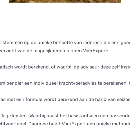
te stemmen op de unieke behoefte van iedereen die een goed
overzicht van de mogelijkheden binnen VoerExpert:
isch wordt berekend, of waarbij de adviseur deze zelf ins
k om per dier een individueel krachtvoeradvies te berekene
ras met een formule wordt berekend aan de hand van seizo
n ‘lage kosten’. Waarbij naast het basisrantsoen een passe
achtvoertabel. Daarmee heeft VoerExpert een unieke method