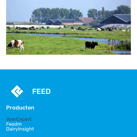
FEED
Producten
VoerExpert
Feedm
DairyInsight