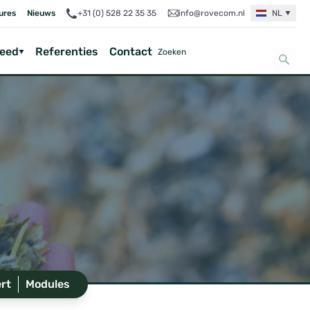
ures
Nieuws
+31 (0) 528 22 35 35
info@rovecom.nl
NL
Feed
Referenties
Contact
ert
Modules