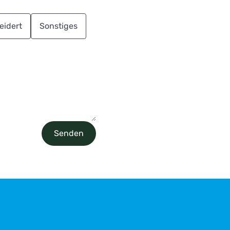
idert
Sonstiges
Senden