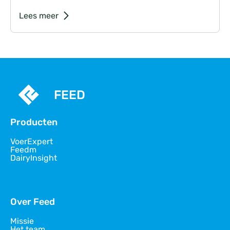
Lees meer
FEED
Producten
VoerExpert
Feedm
DairyInsight
Over Feed
Missie
Het team